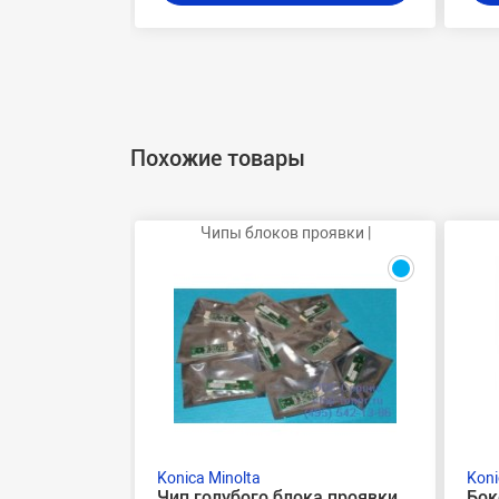
Похожие товары
Чипы блоков проявки |
Konica Minolta
Koni
Чип голубого блока проявки
Бок