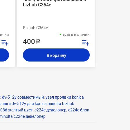
bizhub C364e
проявки DV
желтый
Bizhub C364e
Bizhub C224, 
личии
Есть в наличии
400 ₽
850 ₽
В корзину
В
y
,
dv-512y совместимый
,
узел проявки konica
явки dv-512y для konica minolta bizhub
n08d желтый цвет
,
c224e девелопер
,
c224e блок
 minolta c224e девелопер