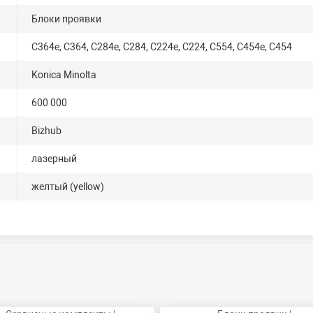
Блоки проявки
C364e, C364, C284e, C284, C224e, C224, C554, C454e, C454
Konica Minolta
600 000
Bizhub
лазерный
желтый (yellow)