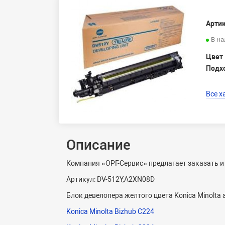
Артик
В н
Цвет
Подх
Все х
Описание
Компания «ОРГ-Сервис» предлагает заказать и 
Артикул: DV-512Y,A2XN08D
Блок девелопера желтого цвета Konica Minolta 
Konica Minolta Bizhub C224