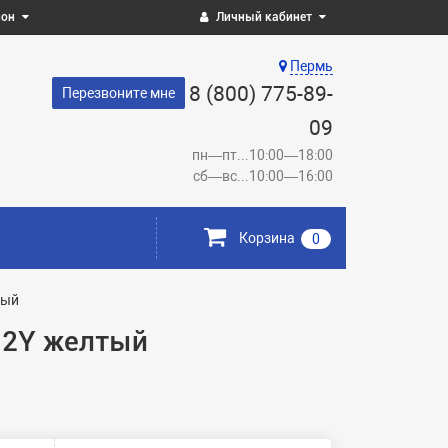
ион
Личный кабинет
Пермь
8 (800) 775-89-
Перезвоните мне
09
пн—пт...10:00—18:00
сб—вс...10:00—16:00
Корзина
0
ный
512Y желтый