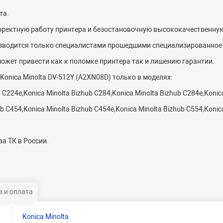
та.
орректную работу принтера и безостановочную высококачественную
изводится только специалистами прошедшими специализированное 
может привести как к поломке принтера так и лишению гарантии.
onica Minolta DV-512Y (A2XN08D) только в моделях:
b C224e,Konica Minolta Bizhub C284,Konica Minolta Bizhub C284e,Konic
ub C454,
Konica
Minolta
Bizhub
C
454
e
,
Konica
Minolta
Bizhub
C
554,Konic
а ТК в России.
 и оплата
Konica Minolta