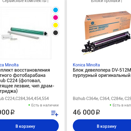
Сервисные комплекты |
Блоки проявки |
ca Minolta
Konica Minolta
плект восстановления
Блок девелопера DV-512
тного фотобарабана
пурпурный оригинальный
hub C224 (фотовал,
тящее лезвие, чип драм-
триджа)
ub C224,C284,364,454,554
Bizhub C364e, C364, C284e, C2
Есть в наличии
Есть в на
900 ₽
46 000 ₽
В корзину
В корзину