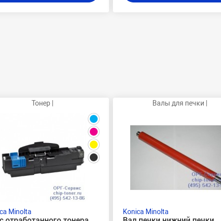
Тонер |
Валы для печки |
ca Minolta
Konica Minolta
с отработанного тонера
Вал печки нижний печки