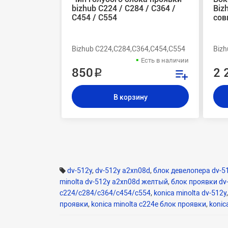
bizhub C224 / C284 / C364 /
Biz
C454 / C554
сов
Bizhub C224,C284,C364,C454,C554
Bizh
Есть в наличии
850 ₽
2 
В корзину
dv-512y
,
dv-512y a2xn08d
,
блок девелопера dv-5
minolta dv-512y a2xn08d желтый
,
блок проявки dv
c224/c284/c364/c454/c554
,
konica minolta dv-512y
проявки
,
konica minolta c224e блок проявки
,
konic