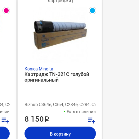
Картриджи |
Konica Minolta
Konica Minolt
M
Картридж TN-321C голубой
Тонер для 
оригинальный
картриджа 
черный, 470
84, C224e, C224, C554, C454e, C454
Bizhub C364e, C364, C284e, C284, C224e, C224
Bizhub C364e,
личии
Есть в наличии
8 150 ₽
4 300 ₽
В корзину
В