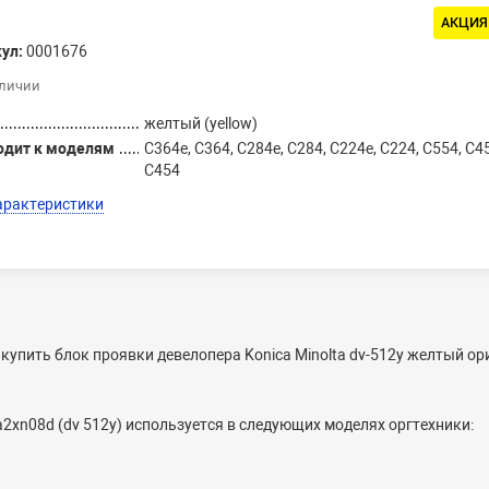
АКЦИЯ
ул:
0001676
аличии
желтый (yellow)
одит к моделям
C364e, C364, C284e, C284, C224e, C224, C554, C4
C454
арактеристики
купить блок проявки девелопера Konica Minolta dv-512y желтый о
a2xn08d (dv 512y) используется в следующих моделях оргтехники: