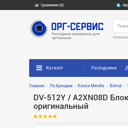
Сравнение (0)
sky
Расходные материалы для
Например
оргтехники
Каталог
Расходники
Д
Главная
По брендам
Konica Minolta
Bizhub
DV-512Y / A2XN08D Блок
оригинальный