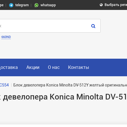
Выбрать рег
pe
telegram
whatsapp
:
660ND
оставка
Акции
О нас
Контакты
C554
Блок девелопера Konica Minolta DV-512Y желтый оригиналь
 девелопера Konica Minolta DV-