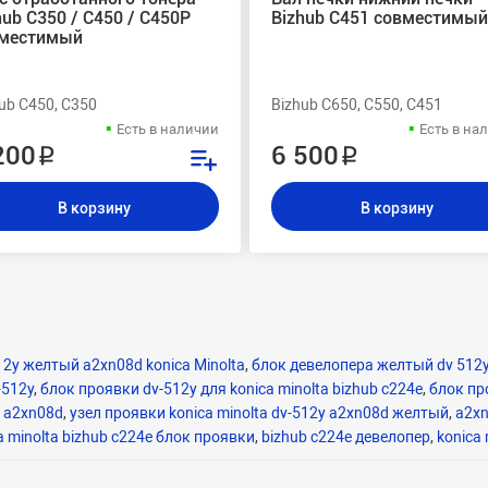
hub C350 / С450 / С450P
Bizhub C451 совместимый
местимый
ub C450, C350
Bizhub C650, C550, C451
Есть в наличии
Есть в на
200 ₽
6 500 ₽
В корзину
В корзину
12y желтый a2xn08d konica Minolta
,
блок девелопера желтый dv 512
-512y
,
блок проявки dv-512y для konica minolta bizhub c224e
,
блок про
,
a2xn08d
,
узел проявки konica minolta dv-512y a2xn08d желтый
,
a2x
a minolta bizhub c224e блок проявки
,
bizhub c224e девелопер
,
konica