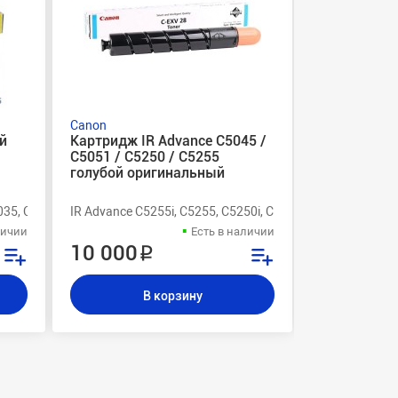
Canon
Canon
й
Картридж IR Advance C5045 /
Узел перено
C5051 / C5250 / C5255
F555 / FM3
голубой оригинальный
оригиналь
iR-C2230
035, C5030i
IR Advance C5255i, C5255, C5250i, C5250, C5051, C5045
IR ADVANCE C2
личии
Есть в наличии
10 000 ₽
89 000 
В корзину
В