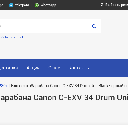
Выбрать рег
pe
telegram
whatsapp
:
Color Laser Jet
оставка
Акции
О нас
Контакты
230i
Блок фотобарабана Canon C-EXV 34 Drum Unit Black черный 
рабана Canon C-EXV 34 Drum Uni