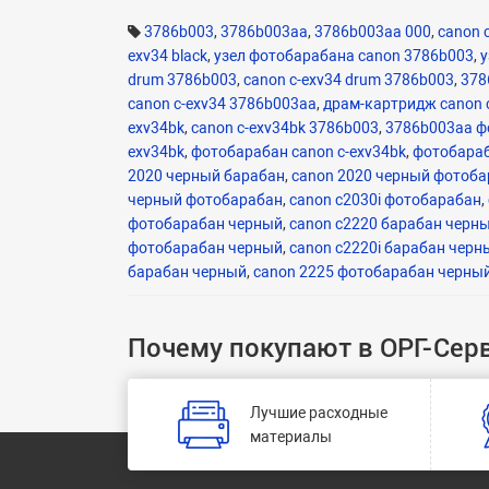
3786b003
,
3786b003aa
,
3786b003aa 000
,
canon 
exv34 black
,
узел фотобарабана canon 3786b003
,
у
drum 3786b003
,
canon c-exv34 drum 3786b003
,
378
canon c-exv34 3786b003aa
,
драм-картридж canon c
exv34bk
,
canon c-exv34bk 3786b003
,
3786b003aa ф
exv34bk
,
фотобарабан canon c-exv34bk
,
фотобараб
2020 черный барабан
,
canon 2020 черный фотоб
черный фотобарабан
,
canon c2030i фотобарабан
,
фотобарабан черный
,
canon c2220 барабан черн
фотобарабан черный
,
canon c2220i барабан черн
барабан черный
,
canon 2225 фотобарабан черны
Почему покупают в ОРГ-Сер
Лучшие расходные
материалы