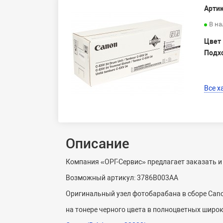
Артик
В н
Цвет
Подх
Все х
Описание
Компания «ОРГ-Сервис» предлагает заказать и
Возможный артикул: 3786B003AA
Оригинальный узел фотобарабана в сборе Cano
на тонере черного цвета в полноцветных шир