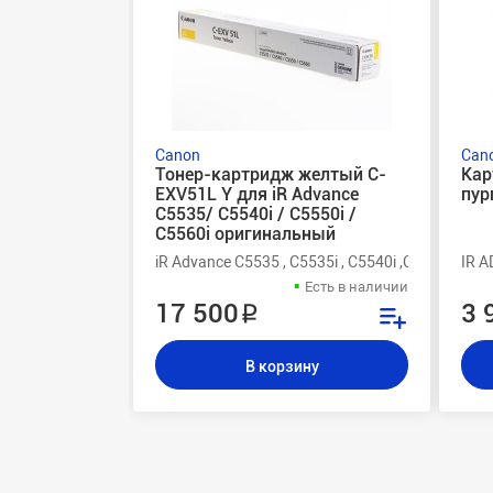
Canon
Can
Тонер-картридж желтый C-
Кар
EXV51L Y для iR Advance
пур
C5535/ C5540i / C5550i /
C5560i оригинальный
iR Advance C5535 , C5535i , C5540i ,C5550i , C55
IR A
Есть в наличии
17 500 ₽
3 
В корзину