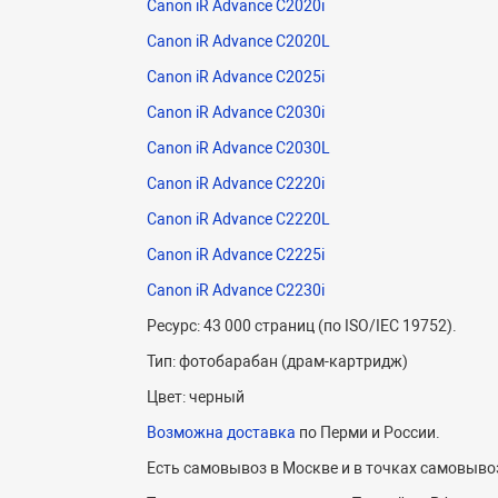
Canon iR Advance C2020i
Canon iR Advance C2020L
Canon iR Advance C2025i
Canon iR Advance C2030i
Canon iR Advance C2030L
Canon iR Advance C2220i
Canon iR Advance C2220L
Canon iR Advance C2225i
Canon iR Advance C2230i
Ресурс: 43 000 страниц (по ISO/IEC 19752).
Тип: фотобарабан (драм-картридж)
Цвет: черный
Возможна доставка
по Перми и России.
Есть самовывоз в Москве и в точках самовывоз