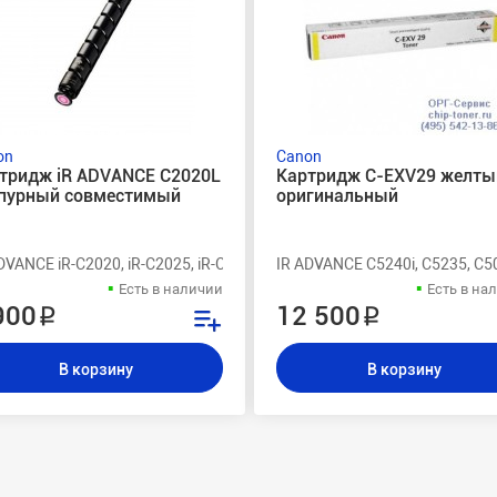
on
Canon
тридж iR ADVANCE C2020L
Картридж C-EXV29 желты
пурный совместимый
оригинальный
60i
DVANCE iR-C2020, iR-C2025, iR-C2030, iR-C2220i, iR-C2220L, iR-C2225, 
IR ADVANCE C5240i, C5235, C5
Есть в наличии
Есть в на
900 ₽
12 500 ₽
В корзину
В корзину