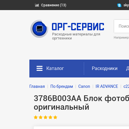
Сравнение (13)
sky
Расходные материалы для
Например
оргтехники
Каталог
Расходники
Д
Главная
По брендам
Canon
IR ADVANCE
c2
3786B003AA Блок фотоба
оригинальный