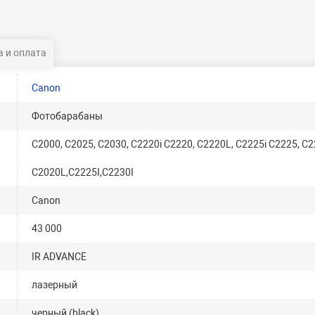
 и оплата
Canon
Фотобарабаны
C2000, C2025, C2030, C2220i C2220, C2220L, C2225i C2225, C2
C2020L,C2225I,C2230I
Canon
43 000
IR ADVANCE
лазерный
черный (black)