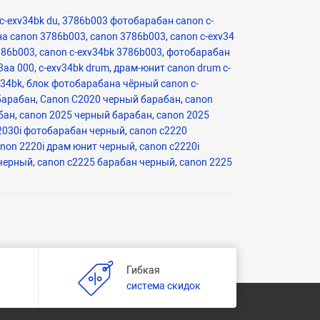
c-exv34bk du
,
3786b003 фотобарабан canon c-
на canon 3786b003
,
canon 3786b003
,
canon c-exv34
786b003
,
canon c-exv34bk 3786b003
,
фотобарабан
3aa 000
,
c-exv34bk drum
,
драм-юнит canon drum c-
v34bk
,
блок фотобарабана чёрный canon c-
барабан
,
Canon C2020 черный барабан
,
canon
бан
,
canon 2025 черный барабан
,
canon 2025
2030i фотобарабан черный
,
canon c2220
non 2220i драм юнит черный
,
canon c2220i
 черный
,
canon c2225 барабан черный
,
canon 2225
Гибкая
и
система скидок