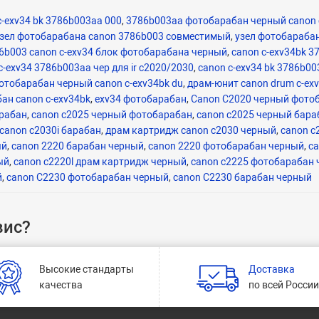
c-exv34 bk 3786b003aa 000
,
3786b003aa фотобарабан черный canon 
зел фотобарабана canon 3786b003 совместимый
,
узел фотобараба
6b003 canon c-exv34 блок фотобарабана черный
,
canon c-exv34bk 3
-exv34 3786b003aa чер для ir c2020/2030
,
canon c-exv34 bk 3786b00
отобарабан черный canon c-exv34bk du
,
драм-юнит canon drum c-ex
ан canon c-exv34bk
,
exv34 фотобарабан
,
Canon C2020 черный фото
арабан
,
canon c2025 черный фотобарабан
,
canon c2025 черный бара
canon c2030i барабан
,
драм картридж canon c2030 черный
,
canon c
ый
,
canon 2220 барабан черный
,
canon 2220 фотобарабан черный
,
ca
ый
,
canon c2220l драм картридж черный
,
canon c2225 фотобарабан
й
,
canon C2230 фотобарабан черный
,
canon C2230 барабан черный
вис?
Высокие стандарты
Доставка
качества
по всей Росси