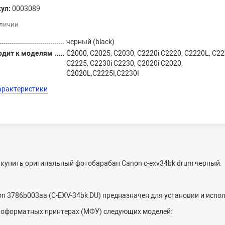
ул:
0003089
аличии
черный (black)
одит к моделям
C2000, C2025, C2030, C2220i C2220, C2220L, C22
C2225, C2230i C2230, C2020i C2020,
C2020L,C2225I,C2230I
арактеристики
 купить оригинальный фотобарабан Canon c-exv34bk drum черный.
n 3786b003aa (C-EXV-34bk DU) предназначен для установки и испо
окоформатных принтерах (МФУ) следующих моделей: