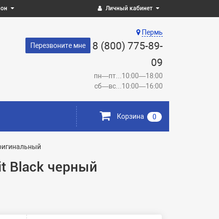
ион
Личный кабинет
Пермь
8 (800) 775-89-
Перезвоните мне
09
пн—пт...10:00—18:00
сб—вс...10:00—16:00
Корзина
0
оригинальный
t Black черный