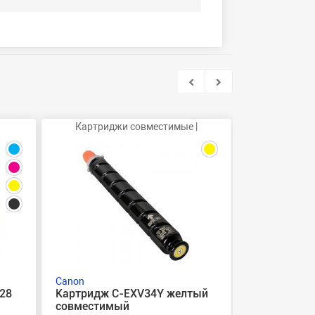
Картриджи совместимые |
Фот
Canon
Canon
28
Картридж C-EXV34Y желтый
Фотобараба
совместимый
голубой ор