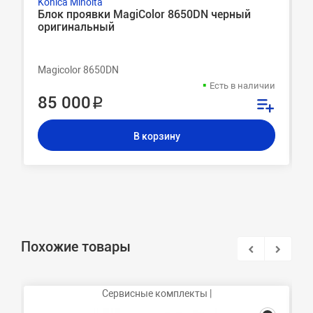
Konica Minolta
Блок проявки MagiColor 8650DN черный
оригинальный
Magicolor 8650DN
Есть в наличии
85 000 ₽
В корзину
Похожие товары
Сервисные комплекты |
Ф