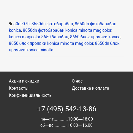
a0de07h
,
8650dn фотобарабан
,
8650dn фотобарабан
konica
,
8650dn фотобарабан konica minolta magicolor
,
konica magicolor 8650 барабан
,
8650 блок проявки konica
,
8650 блок проявки konica minolta magicolor
,
8650dn блок
проявки konica minolta
Акции и скидки
О нас
Контакты
Доставка и оплата
Конфиденциальность
+7 (495) 542-13-86
пн—пт............10:00—18:00
сб—вс............10:00—16:00