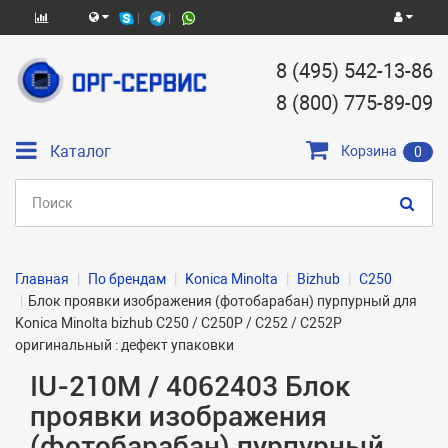
8 (495) 542-13-86
8 (800) 775-89-09
Каталог
Корзина
0
Главная
По брендам
Konica Minolta
Bizhub
C250
Блок проявки изображения (фотобарабан) пурпурный для
Konica Minolta bizhub C250 / C250Р / C252 / C252P
оригинальный : дефект упаковки
IU-210M / 4062403 Блок
проявки изображения
(фотобарабан) пурпурный