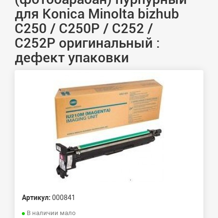
для Konica Minolta bizhub
C250 / C250Р / C252 /
C252P оригинальный :
дефект упаковки
Артикул:
000841
В наличии мало