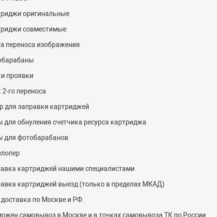
триджи оригинальные
триджи совместимые
а переноса изображения
обарабаны
и проявки
 2-го переноса
р для заправки картриджей
 для обнуления счетчика ресурса картриджа
ы для фотобарабанов
елопер
авка картриджей нашими специалистами
авка картриджей выезд (только в пределах МКАД)
 доставка по Москве и РФ.
ожен самовывоз в Москве и в точках самовывоза ТК по России.