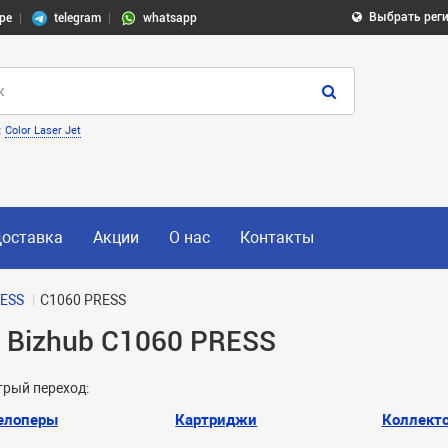
Выбрать рег
pe
telegram
whatsapp
:
Color Laser Jet
оставка
Акции
О нас
Контакты
RESS
C1060 PRESS
a Bizhub C1060 PRESS
рый переход:
елоперы
Картриджи
Коллект