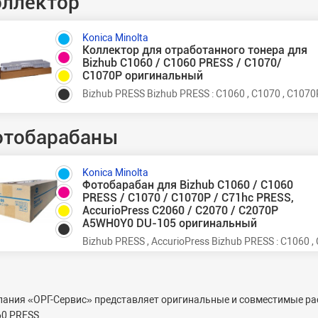
оллектор
Konica Minolta
Коллектор для отработанного тонера для
Bizhub C1060 / C1060 PRESS / C1070/
C1070P оригинальный
Bizhub PRESS Bizhub PRESS : C1060 , C1070 , C1070
отобарабаны
Konica Minolta
Фотобарабан для Bizhub C1060 / C1060
PRESS / C1070 / C1070P / C71hc PRESS,
AccurioPress C2060 / C2070 / C2070P
A5WH0Y0 DU-105 оригинальный
Bizhub PRESS , AccurioPress Bizhub PRESS : C1060 ,
ания «ОРГ-
C
ервис» представляет оригинальные и совместимые рас
0 PRESS.