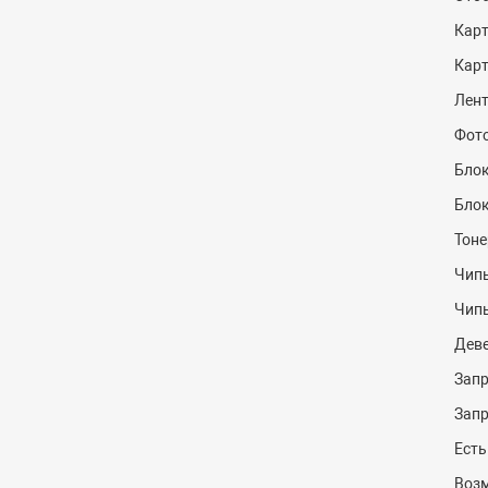
Кар
Кар
Лент
Фот
Блок
Блок
Тоне
Чипы
Чип
Дев
Запр
Запр
Есть
Возм