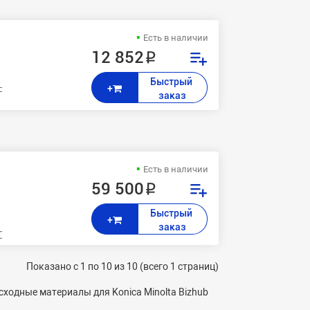
Есть в наличии
12 852 ₽
Быстрый 
+
P
заказ
Есть в наличии
59 500 ₽
Быстрый 
+
заказ
 C1070 , C1070P AccurioPress: C2060 , C2070 , C2070P
Показано с 1 по 10 из 10 (всего 1 страниц)
ходные материалы для Konica Minolta Bizhub