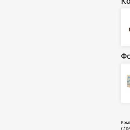
К
Ф
Комп
C106