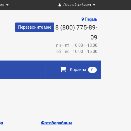
ион
Личный кабинет
Пермь
8 (800) 775-89-
Перезвоните мне
09
пн—пт...10:00—18:00
сб—вс...10:00—16:00
Корзина
0
ор
Фотобарабаны